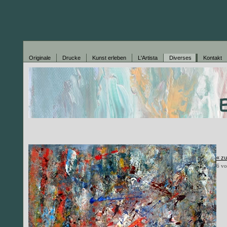
Originale
Drucke
Kunst erleben
L'Artista
Diverses
Kontakt
« z
6 vo