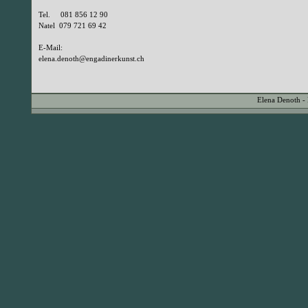
Tel. 081 856 12 90
Natel 079 721 69 42
E-Mail:
elena.denoth@engadinerkunst.ch
Elena Denoth -