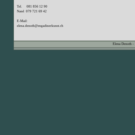
Tel. 081 856 12 90
Natel 079 721 69 42
E-Mail:
elena.denoth@engadinerkunst.ch
Elena Denoth -