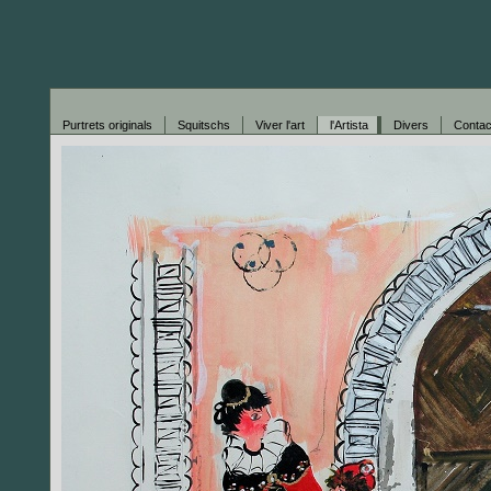
Purtrets originals
Squitschs
Viver l'art
l'Artista
Divers
Contac